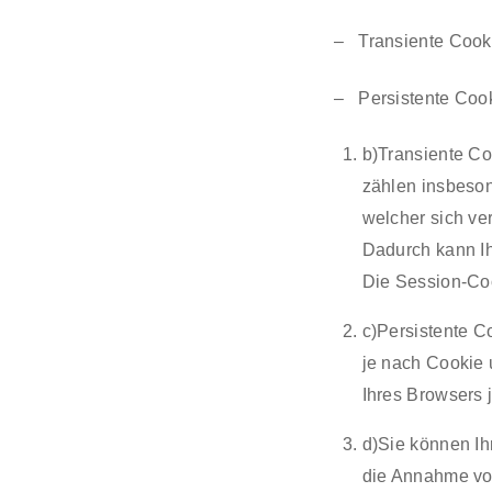
– Transiente Cooki
– Persistente Cook
b)Transiente Co
zählen insbeson
welcher sich ve
Dadurch kann I
Die Session-Coo
c)Persistente C
je nach Cookie 
Ihres Browsers 
d)Sie können Ih
die Annahme von