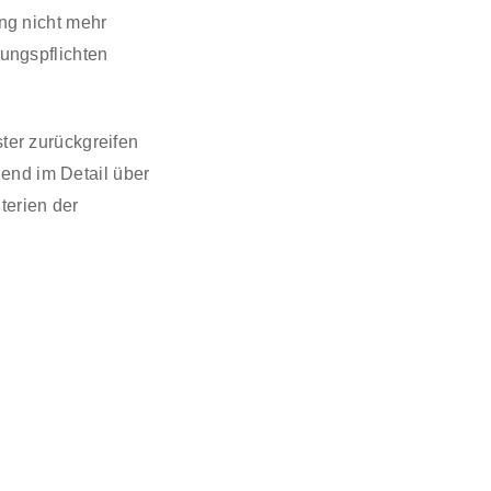
ng nicht mehr
rungspflichten
ster zurückgreifen
end im Detail über
terien der