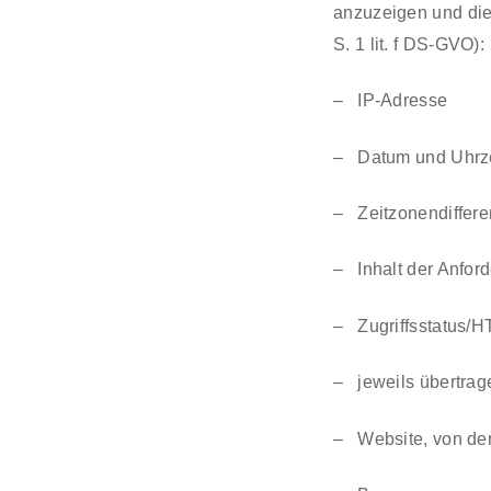
anzuzeigen und die 
S. 1 lit. f DS-GVO):
– IP-Adresse
– Datum und Uhrze
– Zeitzonendiffer
– Inhalt der Anford
– Zugriffsstatus/
– jeweils übertra
– Website, von de